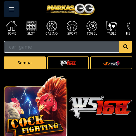
HOME
SLOT
CASINO
SPORT
TOGEL
TABLE
FISHI
Semua