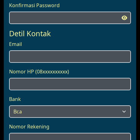
Konfirmasi Password
Detil Kontak
Email
Nomor HP (08xxxxxxxxxx)
Bank
Nomor Rekening