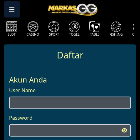
SLOT
CASINO
SPORT
TOGEL
TABLE
FISHING
COCK
Daftar
Akun Anda
User Name
Password