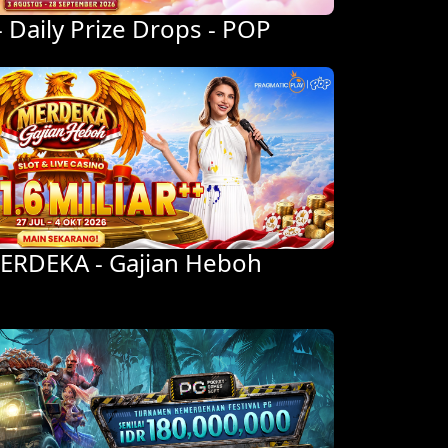
 Daily Prize Drops - POP
MERDEKA - Gajian Heboh