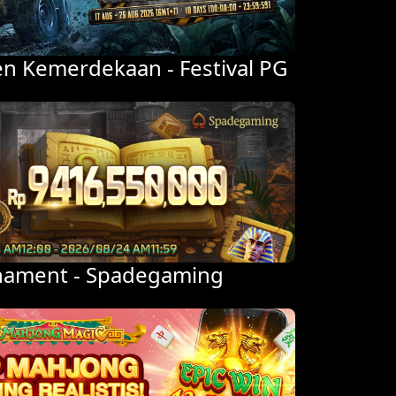
n Kemerdekaan - Festival PG
rnament - Spadegaming