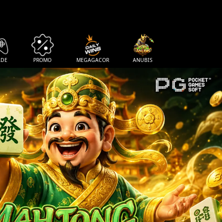
ADE
PROMO
MEGAGACOR
ANUBIS