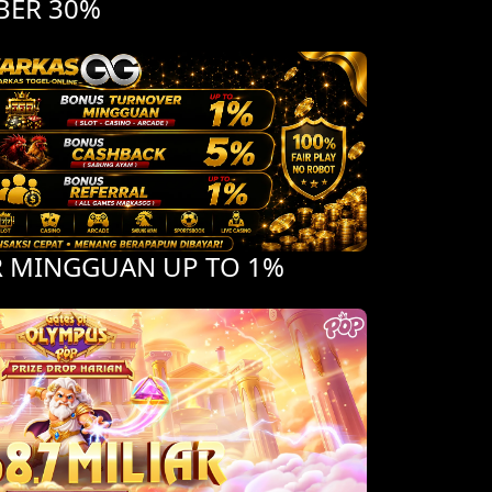
BER 30%
 MINGGUAN UP TO 1%