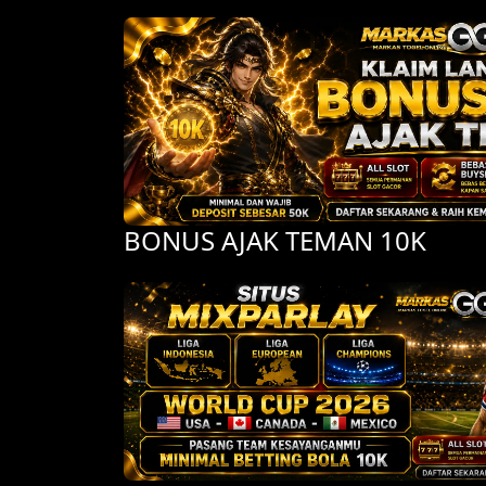
BONUS AJAK TEMAN 10K