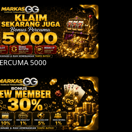
PERCUMA 5000