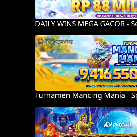
DAILY WINS MEGA GACOR - Se
Turnamen Mancing Mania - 