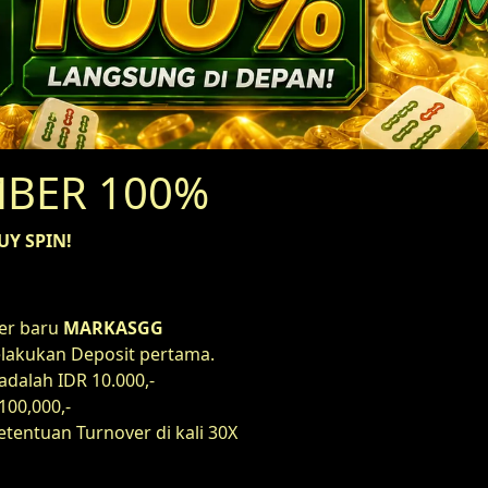
BER 100%
UY SPIN!
er baru
MARKASGG
melakukan Deposit pertama.
adalah IDR 10.000,-
100,000,-
tentuan Turnover di kali 30X