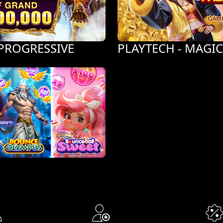
 PROGRESSIVE
PLAYTECH - MAGI